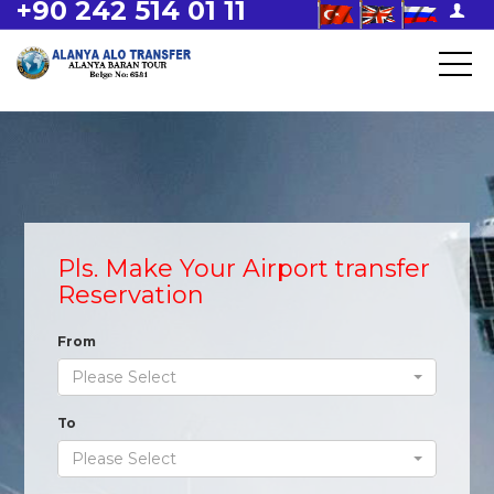
+90 242 514 01 11
Pls. Make Your Airport transfer
Reservation
From
Please Select
To
Please Select