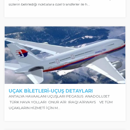
sizlerin belirlediği noktalara özel transferler ile h...
UÇAK BİLETLERİ-UÇUŞ DETAYLARI
ANTALYA HAVAALANI UÇUŞLARI PEGASUS ANADOLUJET
TÜRK HAVA YOLLARI ONUR AİR IRAQI AİRWAYS VE TÜM
UÇAKLARIN HİZMETİ İÇİN M...