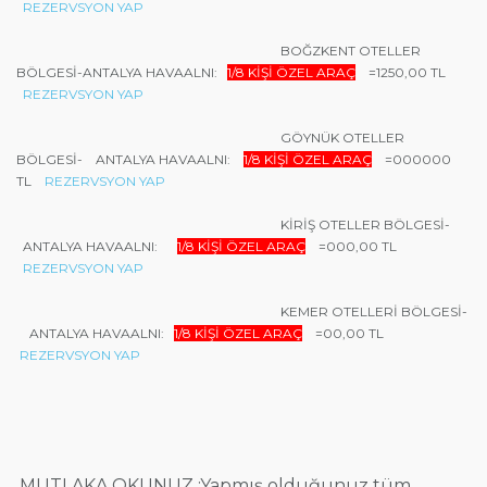
REZERVSYON YAP
BOĞZKENT OTELLER
BÖLGESİ-
ANTALYA HAVAALNI:
1/8 KİŞİ ÖZEL ARAÇ
=1250,00 TL
REZERVSYON YAP
GÖYNÜK OTELLER
BÖLGESİ-
ANTALYA HAVAALNI:
1/8 KİŞİ ÖZEL ARAÇ
=000000
TL
REZERVSYON YAP
KİRİŞ OTELLER BÖLGESİ-
ANTALYA HAVAALNI:
1/8 KİŞİ ÖZEL ARAÇ
=000,00 TL
REZERVSYON YAP
KEMER OTELLERİ BÖLGESİ-
ANTALYA HAVAALNI:
1/8 KİŞİ ÖZEL ARAÇ
=00,00 TL
REZERVSYON YAP
MUTLAKA OKUNUZ :
Yapmış olduğunuz tüm