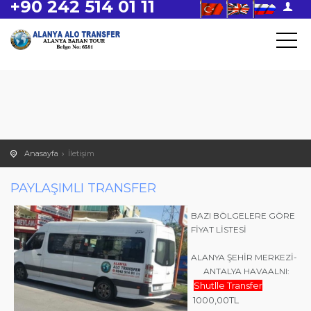
+90 242 514 01 11
Anasayfa
İletişim
PAYLAŞIMLI TRANSFER
BAZI BÖLGELERE GÖRE
FİYAT LİSTESİ
ALANYA ŞEHİR MERKEZİ-
ANTALYA HAVAALNI:
(
Shutlle Transfer
)
1000,00TL