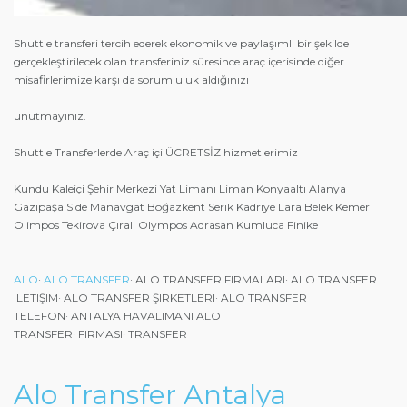
Shuttle transferi tercih ederek ekonomik ve paylaşımlı bir şekilde
gerçekleştirilecek olan transferiniz süresince araç içerisinde diğer
misafirlerimize karşı da sorumluluk aldığınızı
unutmayınız.
Shuttle Transferlerde Araç içi ÜCRETSİZ hizmetlerimiz
Kundu Kaleiçi Şehir Merkezi Yat Limanı Liman Konyaaltı Alanya
Gazipaşa Side Manavgat Boğazkent Serik Kadriye Lara Belek Kemer
Olimpos Tekirova Çıralı Olympos Adrasan Kumluca Finike
ALO
·
ALO TRANSFER
·
ALO TRANSFER FIRMALARI
·
ALO TRANSFER
ILETIŞIM
·
ALO TRANSFER ŞIRKETLERI
·
ALO TRANSFER
TELEFON
·
ANTALYA HAVALIMANI ALO
TRANSFER
·
FIRMASI
·
TRANSFER
Alo Transfer Antalya