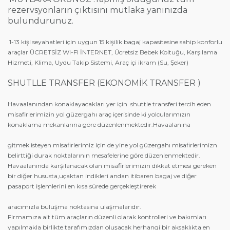
rezervsyonların çıktısını mutlaka yanınızda
bulundurunuz.
1-13 kişi seyahatleri için uygun 15 kişilik bagaj kapasitesine sahip konforlu
araçlar ÜCRETSİZ WI-FI İNTERNET, Ücretsiz Bebek Koltuğu, Karşılama
Hizmeti, Klima, Uydu Takip Sistemi, Araç içi ikram (Su, Şeker)
SHUTLLE TRANSFER (EKONOMİK TRANSFER )
Havaalanından konaklayacakları yer için shuttle transferi tercih eden
misafirlerimizin yol güzergahı araç içerisinde ki yolcularımızın
konaklama mekanlarına göre düzenlenmektedir.Havaalanına
gitmek isteyen misafirlerimiz için de yine yol güzergahı misafirlerimizn
belirttiği durak noktalarının mesafelerine göre düzenlenmektedir.
Havaalanında karşılanacak olan misafirlerimizin dikkat etmesi gereken
bir diğer hususta,uçaktan indikleri andan itibaren bagaj ve diğer
pasaport işlemlerini en kısa sürede gerçekleştirerek
aracımızla buluşma noktasına ulaşmalarıdır.
Firmamıza ait tüm araçların düzenli olarak kontrolleri ve bakımları
yapılmakla birlikte tarafımızdan oluşacak herhangi bir aksaklıkta en