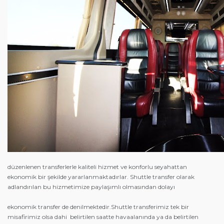
düzenlenen transferlerle kaliteli hizmet ve konforlu seyahattan
ekonomik bir şekilde yararlanmaktadırlar. Shuttle transfer olarak
adlandırılan bu hizmetimize paylaşımlı olmasından dolayı
ekonomik transfer de denilmektedir.Shuttle transferimiz tek bir
misafirimiz olsa dahi belirtilen saatte havaalanında ya da belirtilen