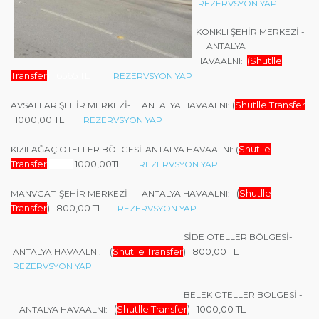
REZERVSYON YAP
KONKLI ŞEHİR MERKEZİ -
ANTALYA
(Shutlle
HAVAALNI:
Transfer
) 6565 TL
REZERVSYON YAP
(
Shutlle Transfer
AVSALLAR ŞEHİR MERKEZİ-
ANTALYA HAVAALNI
:
1000,00
TL
REZERVSYON YAP
Shutlle
KIZILAĞAÇ OTELLER BÖLGESİ-ANTALYA HAVAALNI: (
Transfer
1000,00TL
1120
REZERVSYON YAP
(
Shutlle
MANVGAT-ŞEHİR MERKEZİ- ANTALYA HAVAALNI:
Transfer
) 800,00 TL
REZERVSYON YAP
SİDE OTELLER BÖLGESİ-
(
Shutlle Transfer
) 800,00 TL
ANTALYA HAVAALNI:
REZERVSYON YAP
BELEK OTELLER BÖLGESİ -
(
Shutlle Transfer
) 1000,00 TL
ANTALYA HAVAALNI: